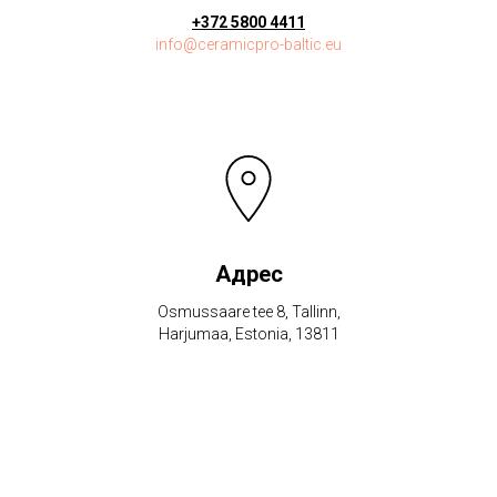
+372 5800 4411
info@ceramicpro-baltic.eu
Адрес
Osmussaare tee 8, Tallinn,
Harjumaa, Estonia, 13811