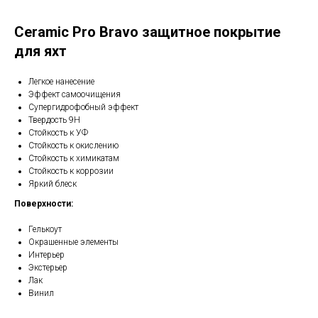
Ceramic Pro Bravo защитное покрытие
для яхт
Легкое нанесение
Эффект самоочищения
Супергидрофобный эффект
Твердость 9Н
Стойкость к УФ
Стойкость к окислению
Стойкость к химикатам
Стойкость к коррозии
Яркий блеск
Поверхности:
Гелькоут
Окрашенные элементы
Интерьер
Экстерьер
Лак
Винил