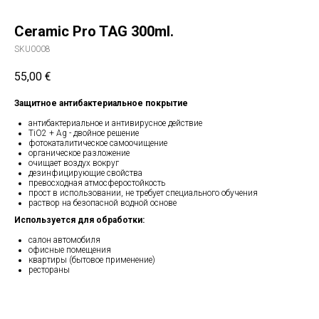
Ceramic Pro TAG 300ml.
SKU0008
55,00
€
Защитное антибактериальное покрытие
антибактериальное и антивирусное действие
TiO2 + Ag - двойное решение
фотокаталитическое самоочищение
органическое разложение
очищает воздух вокруг
дезинфицирующие свойства
превосходная атмосферостойкость
прост в использовании, не требует специального обучения
раствор на безопасной водной основе
Используется для обработки:
салон автомобиля
офисные помещения
квартиры (бытовое применение)
рестораны